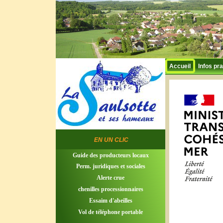
Accueil
Infos pra
EN UN CLIC
Guide des producteurs locaux
Perm. juridiques et sociales
Alerte crue
chenilles processionnaires
Essaim d'abeilles
Vol de téléphone portable